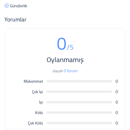
Günübirlik
Yorumlar
0
/5
Oylanmamış
dayalı
0 Yorum
Mükemmel
0
Çok İyi
0
İyi
0
Kötü
0
Çok Kötü
0