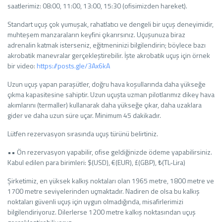
saatlerimiz: 08:00, 11:00, 13:00, 15:30 (ofisimizden hareket).
Standart uçuş çok yumuşak, rahatlatıcı ve dengeli bir uçuş deneyimidir,
muhteşem manzaraların keyfini çıkarırsınız. Uçuşunuza biraz
adrenalin katmak isterseniz, eğitmeninizi bilgilendirin; böylece bazı
akrobatik manevralar gerçekleştirebilir. İşte akrobatik uçuş için örnek
bir video:
https://posts.gle/3Ax6kA
Uzun uçuş yapan paraşütler, doğru hava koşullarında daha yükseğe
çıkma kapasitesine sahiptir. Uzun uçuşta uzman pilotlarımız dikey hava
akımlarını (termaller) kullanarak daha yükseğe çıkar, daha uzaklara
gider ve daha uzun süre uçar. Minimum 45 dakikadır.
Lütfen rezervasyon sırasında uçuş türünü belirtiniz.
•• Ön rezervasyon yapabilir, ofise geldiğinizde ödeme yapabilirsiniz.
Kabul edilen para birimleri: $(USD), €(EUR), £(GBP), ₺(TL-Lira)
Şirketimiz, en yüksek kalkış noktaları olan 1965 metre, 1800 metre ve
1700 metre seviyelerinden uçmaktadır. Nadiren de olsa bu kalkış
noktaları güvenli uçuş için uygun olmadığında, misafirlerimizi
bilgilendiriyoruz. Dilerlerse 1200 metre kalkış noktasından uçuş